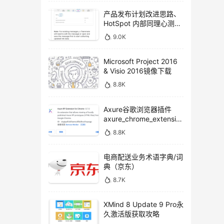
产品发布计划改进思路、
HotSpot 内部同理心测试
方法
9.0K
Microsoft Project 2016
& Visio 2016镜像下载
8.8K
Axure谷歌浏览器插件
axure_chrome_extensio
n下载
8.8K
电商配送业务术语字典/词
典（京东）
8.7K
XMind 8 Update 9 Pro永
久激活版获取攻略