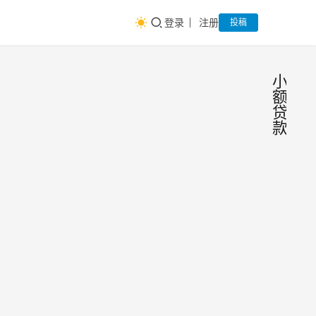
登录
注册
投稿
小
额
贷
款
小额
金
融
贷款
研
究
有哪
小额
院
些还
贷款
对于
款方
借款
式？
产品
2017
人来
哪种
大法
年8
说，
师
月3