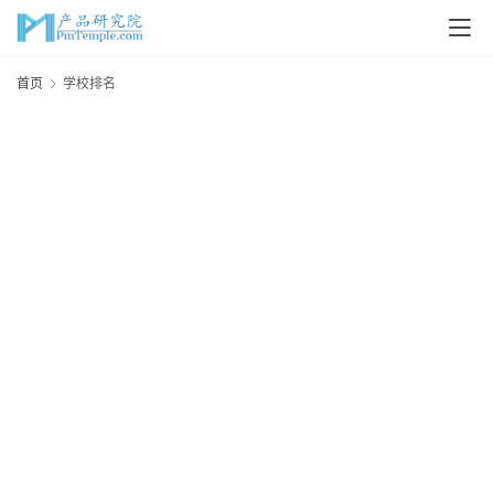
首
首页
学校排名
页
P
M
问
答
吧
产
品
经
理