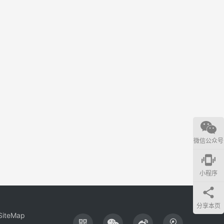
微信公众号
edgesensor_high
小程序
分享本页
SiteMap