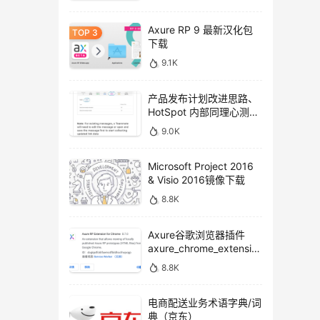
Axure RP 9 最新汉化包
下载
9.1K
产品发布计划改进思路、
HotSpot 内部同理心测试
方法
9.0K
Microsoft Project 2016
& Visio 2016镜像下载
8.8K
Axure谷歌浏览器插件
axure_chrome_extensio
n下载
8.8K
电商配送业务术语字典/词
典（京东）