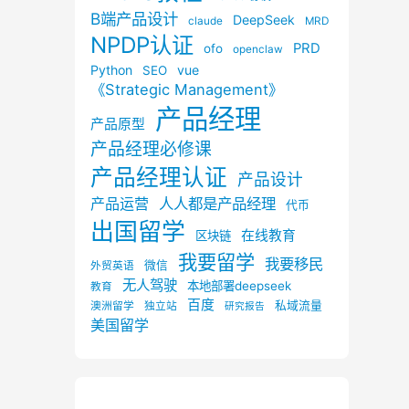
B端产品设计
DeepSeek
claude
MRD
NPDP认证
PRD
ofo
openclaw
Python
vue
SEO
《Strategic Management》
产品经理
产品原型
产品经理必修课
产品经理认证
产品设计
产品运营
人人都是产品经理
代币
出国留学
在线教育
区块链
我要留学
我要移民
微信
外贸英语
无人驾驶
本地部署deepseek
教育
百度
私域流量
澳洲留学
独立站
研究报告
美国留学