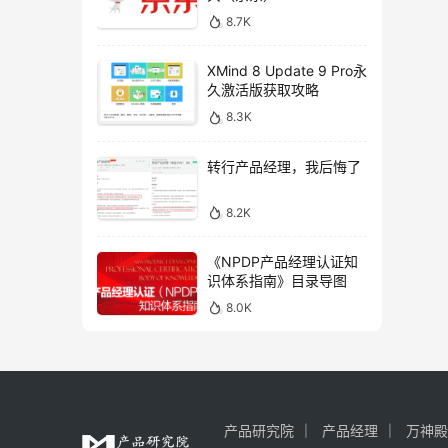
8.7K
XMind 8 Update 9 Pro永
久激活版获取攻略
8.3K
转行产品经理，我后悔了
8.2K
《NPDP产品经理认证知
识体系指南》目录导图
8.0K
产品研究院
产品经理
万神殿