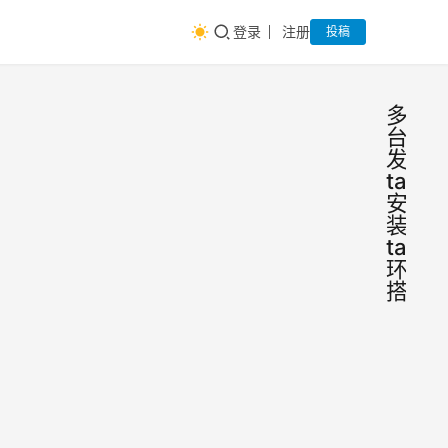
登录
注册
投稿
多平
台开
发，
taro
安
装，
taro
环境
搭建
Tar
前
端
框架
大
牛
的搭
1.第一
建
步：