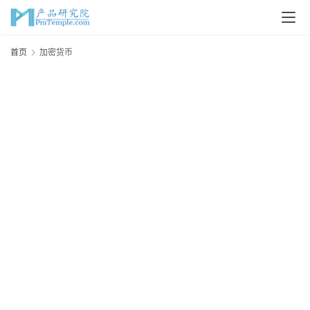
首
首页
加密货币
页
P
M
问
答
吧
产
品
经
理