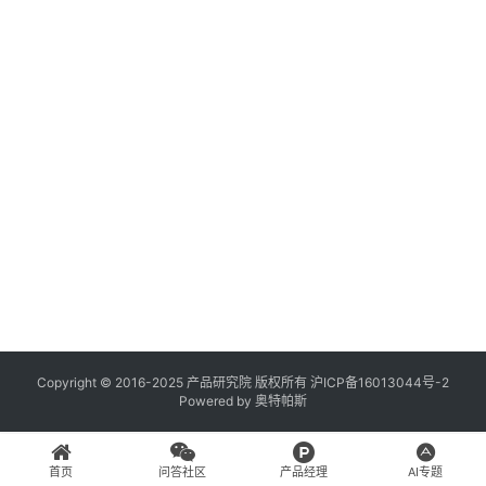
登录
注册
A
x
u
r
e
R
P
专
区
神
兵
Copyright © 2016-2025 产品研究院 版权所有
沪ICP备16013044号-2
Powered by
奥特帕斯
利
器
首页
问答社区
产品经理
AI专题