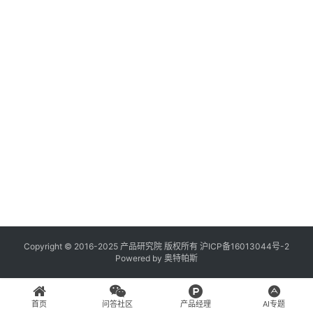
登录
注册
A
x
u
r
e
R
P
专
区
神
兵
Copyright © 2016-2025 产品研究院 版权所有
沪ICP备16013044号-2
Powered by
奥特帕斯
利
器
首页
问答社区
产品经理
AI专题