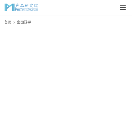
首
首页
出国游学
页
P
M
问
答
吧
产
品
经
理