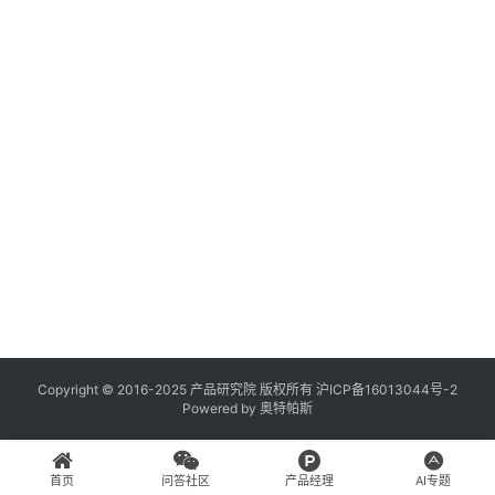
登录
注册
A
x
u
r
e
R
P
专
区
神
兵
Copyright © 2016-2025 产品研究院 版权所有
沪ICP备16013044号-2
Powered by
奥特帕斯
利
器
首页
问答社区
产品经理
AI专题