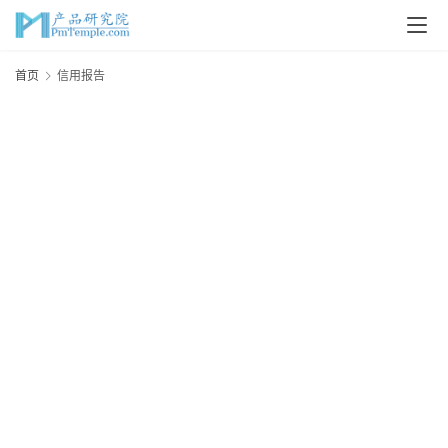
首
首页
信用报告
页
P
M
问
答
吧
产
品
经
理