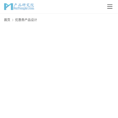
首
首页
优惠券产品设计
页
P
M
问
答
吧
产
品
经
理