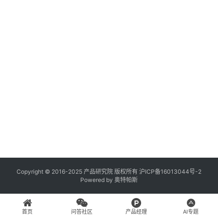
登录
注册
A
x
u
r
e
R
P
专
区
神
兵
Copyright © 2016-2025 产品研究院 版权所有
沪ICP备16013044号-2
Powered by
奥特帕斯
利
器
首页
问答社区
产品经理
AI专题