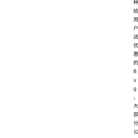
B
u
g