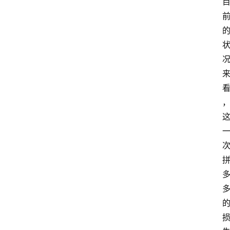
首
页
P
M
问
答
吧