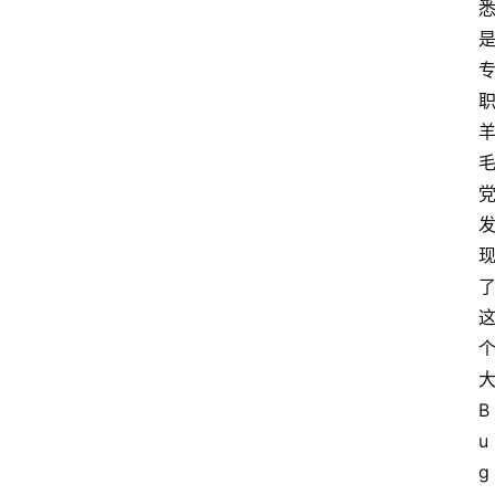
B
u
g