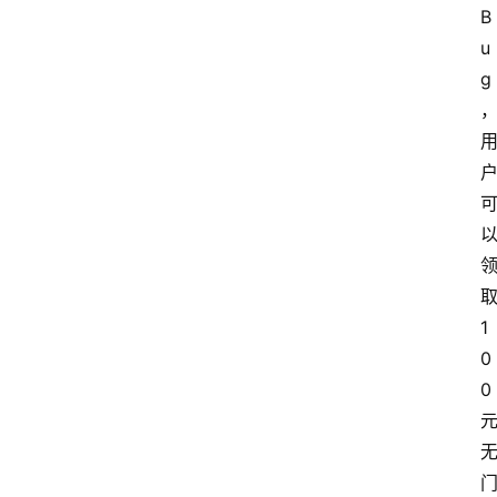
B
u
g
1
0
0