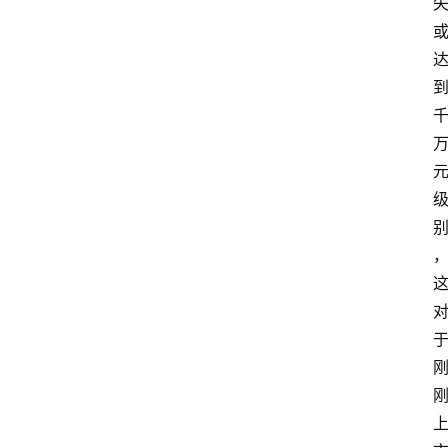
产
品
经
理
登录
注册
A
x
u
r
e
R
P
专
区