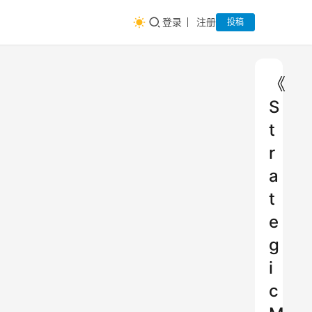
登录
注册
投稿
《
S
t
r
a
t
e
g
i
c