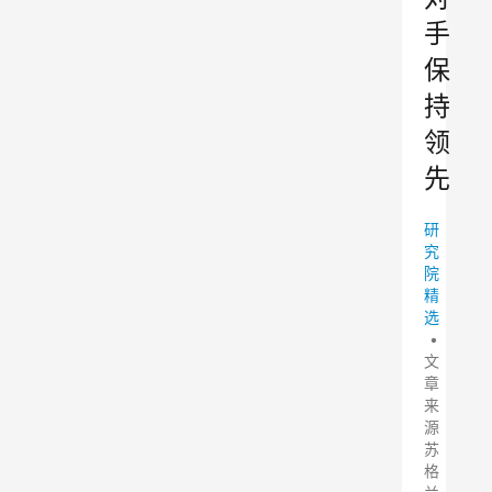
手
保
持
领
先
研
究
院
精
选
•
文
章
来
源
苏
格