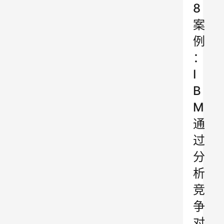
8
案
例
：
I
B
M
通
过
分
析
竞
争
对