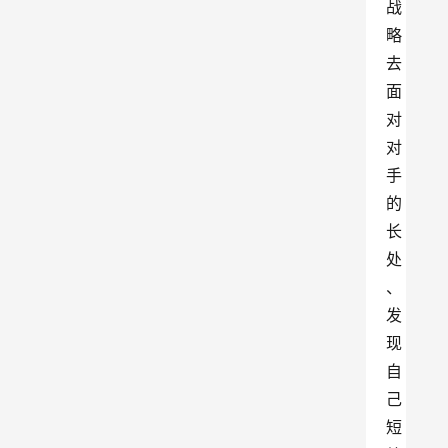
战
略
去
面
对
对
手
的
长
处
、
发
现
自
己
短