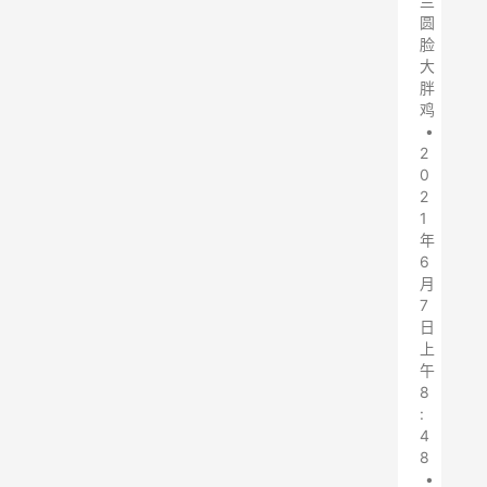
兰
圆
脸
大
胖
鸡
•
2
0
2
1
年
6
月
7
日
上
午
8
:
4
8
•