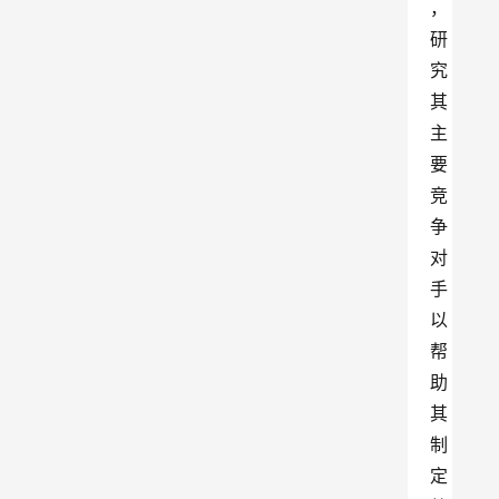
，
研
究
其
主
要
竞
争
对
手
以
帮
助
其
制
定