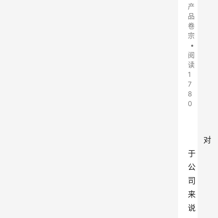
产
品
卷
宗
•
阅
读
1
7
8
0
对
于
公
司
来
说