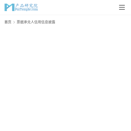
首
首页
票据承兑人信用信息披露
页
P
M
问
答
吧
产
品
经
理
20