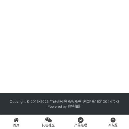
年
月
登录
注册
日
A
创
x
故
u
35
r
e
R
P
专
区
神
兵
Copyright © 2016-2025 产品研究院 版权所有
沪ICP备16013044号-2
Powered by
奥特帕斯
利
器
首页
问答社区
产品经理
AI专题