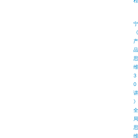
神
兵
利
器
3
0