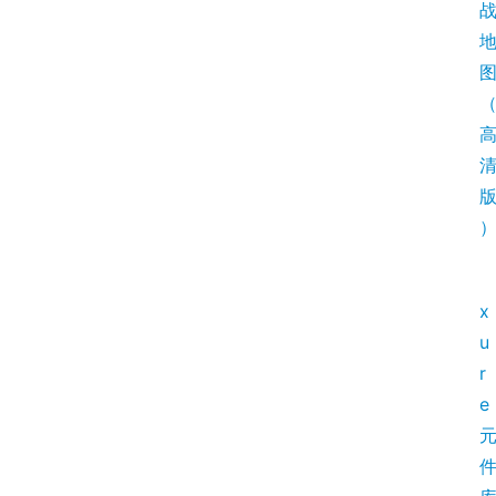
x
u
r
e