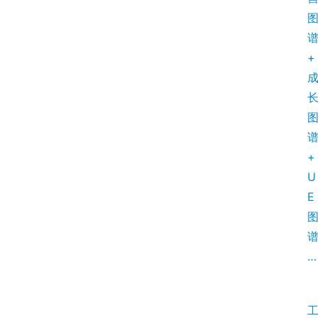
+
+
U
E
…