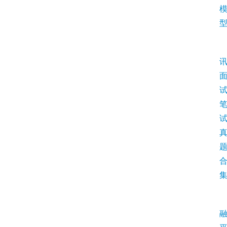
首
页
P
M
问
答
吧