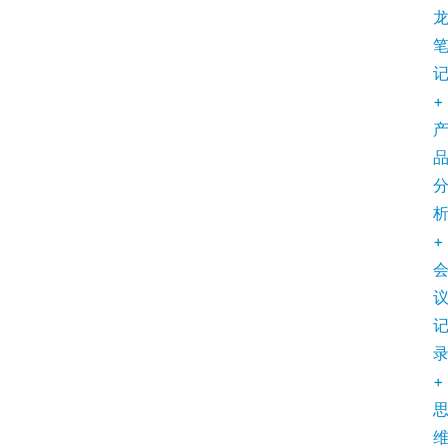
+
+
+