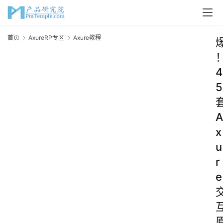
首页
AxureRP专区
Axure教程
4
5
A
x
u
r
e