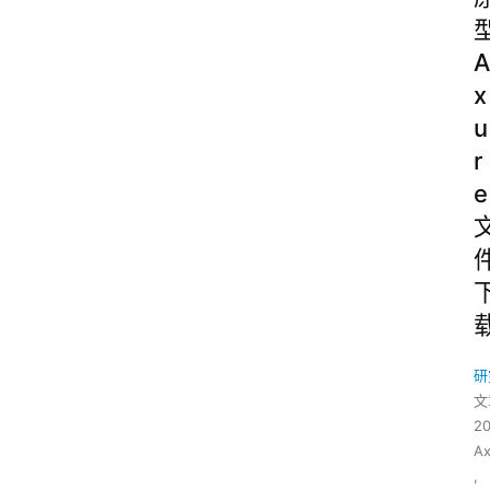
A
x
u
r
e
研
文
2
A
,