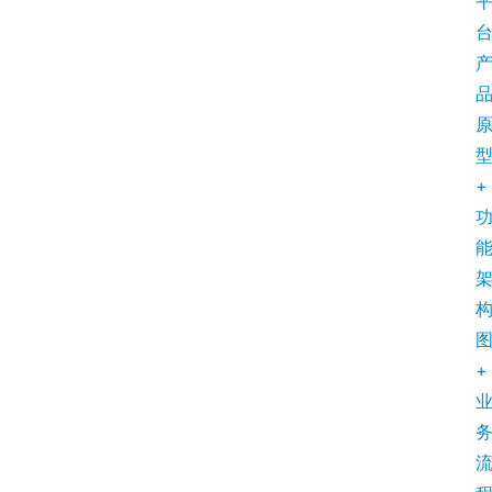
产
品
经
理
+
登录
注册
A
x
u
r
e
R
+
P
专
区