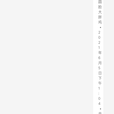
圆
脸
大
胖
鸡
•
2
0
2
1
年
6
月
5
日
下
午
1
:
0
4
•
产