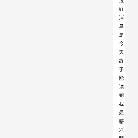
过
好
消
息
是
今
天
终
于
能
读
到
我
最
感
兴