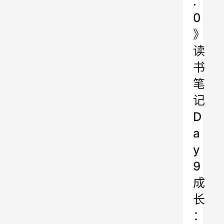
.
0
》
读
书
笔
记
D
a
y
9
成
长
：