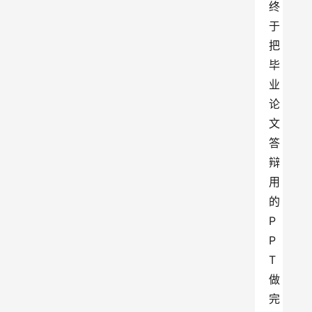
终
于
把
毕
业
论
文
答
辩
用
的
P
P
T
做
完