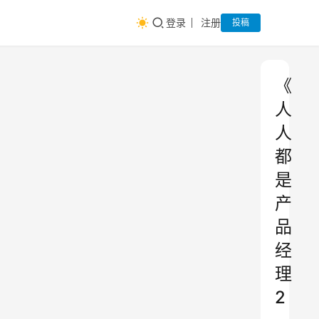
登录
注册
投稿
《
人
人
都
是
产
品
经
理
2