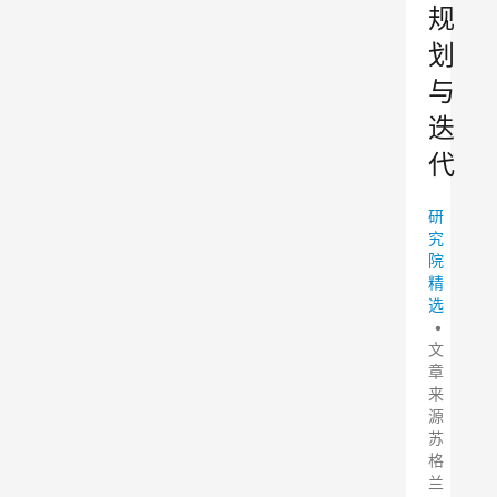
规
划
与
迭
代
研
究
院
精
选
•
文
章
来
源
苏
格
兰