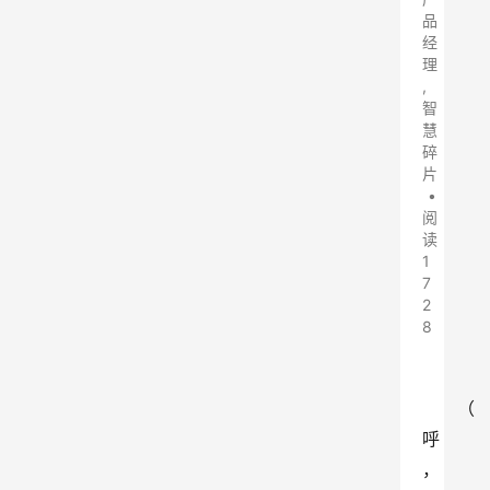
品
经
理
,
智
慧
碎
片
•
阅
读
1
7
2
8
（
呼
，