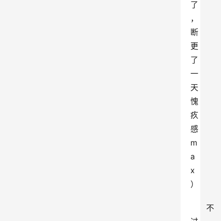
了
，
断
更
了
一
天
愧
疚
感
m
a
x
）
不