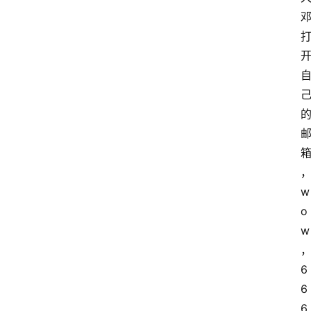
w
o
w
6
6
6