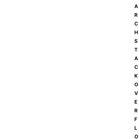
A
R
C
H
S
T
A
C
K
O
V
E
R
F
L
O