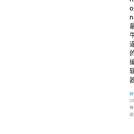
o
n
研
2
神
阅