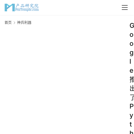
首页
神兵利器
o
o
g
l
e
P
y
t
h