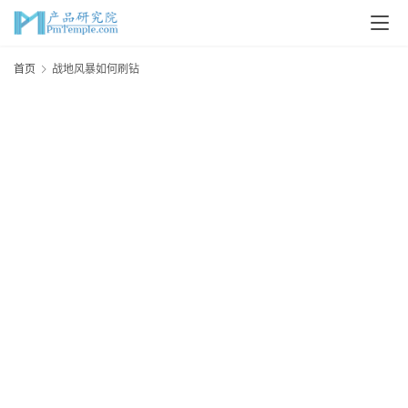
首
首页
战地风暴如何刷钻
页
P
M
问
答
吧
产
品
经
理