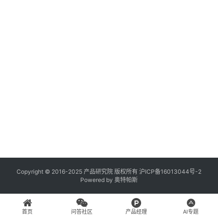
登录
注册
A
x
u
r
e
R
P
专
区
神
兵
Copyright © 2016-2025 产品研究院 版权所有
沪ICP备16013044号-2
Powered by
奥特帕斯
利
器
首页
问答社区
产品经理
AI专题