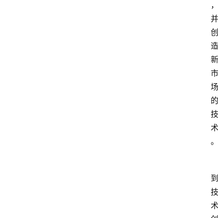
首
页
P
M
问
答
吧