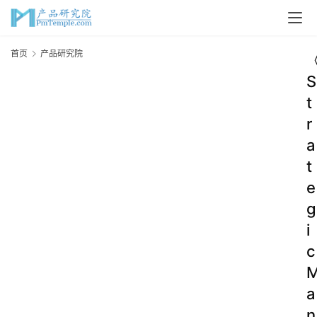
首页
产品研究院
S
t
r
a
t
e
g
i
c
a
n