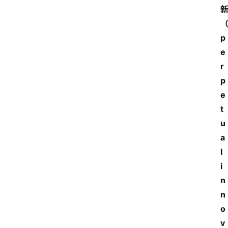
p
e
r
p
e
t
u
a
l 
i
n
n
o
v