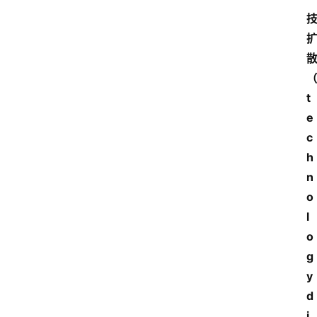
t
e
c
h
n
o
l
o
g
y 
d
i