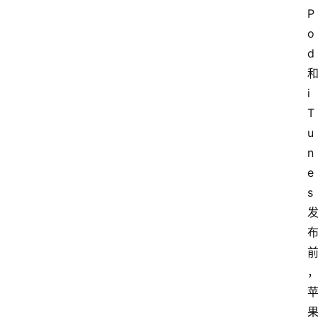
P
o
d
i
T
u
n
e
s