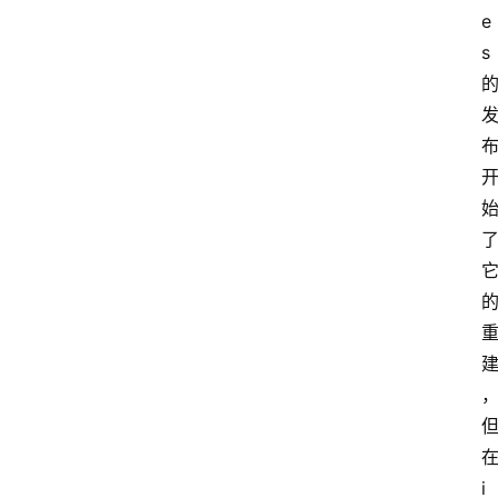
e
s
i