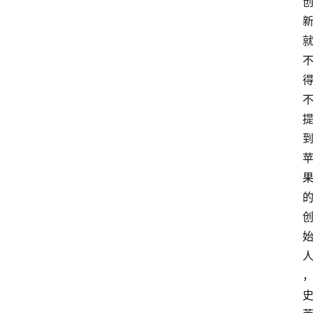
产
品
经
理
登录
注册
A
x
u
r
e
R
P
专
区