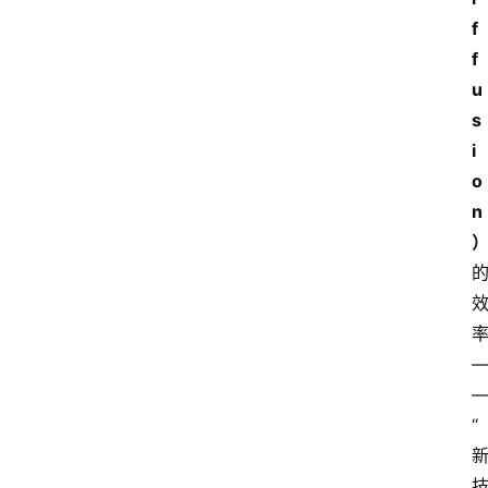
f
f
u
s
i
o
n
“