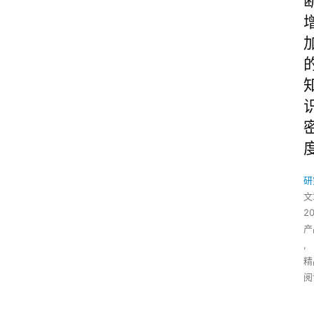
研
文
2
产
,
精
阅