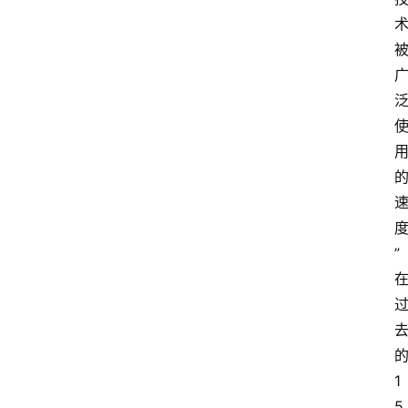
”
1
5