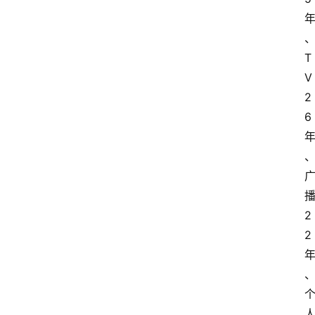
T
V
2
6
2
2