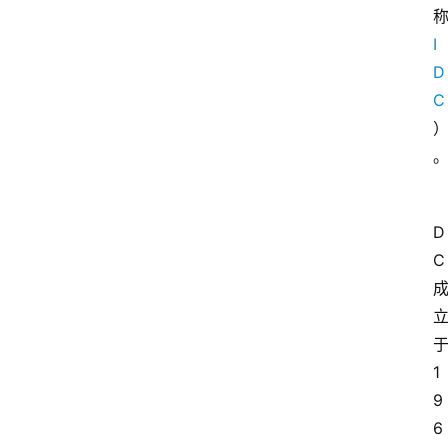
I
D
C
D
C 
于
1
9
6