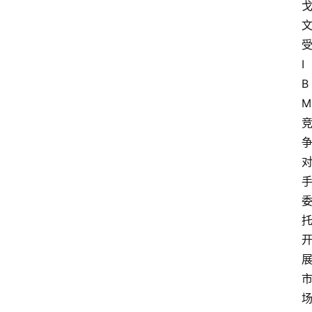
受
I
B
M 