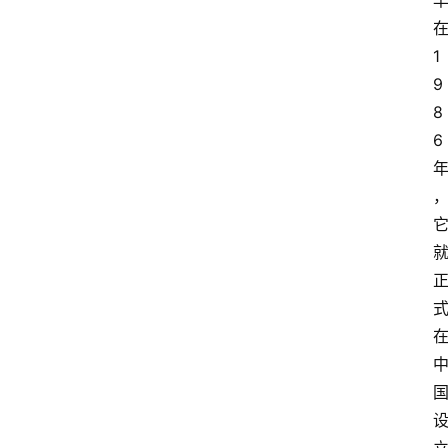
M
在
问
1
答
吧
9
8
6 
产
品
经
理
登录
注册
A
x
u
r
e
R