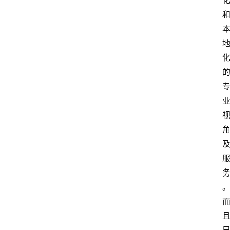
首
页
P