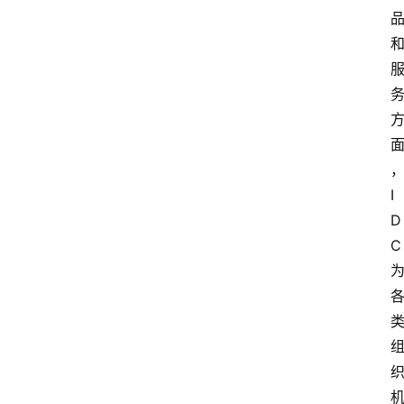
I
D
C 