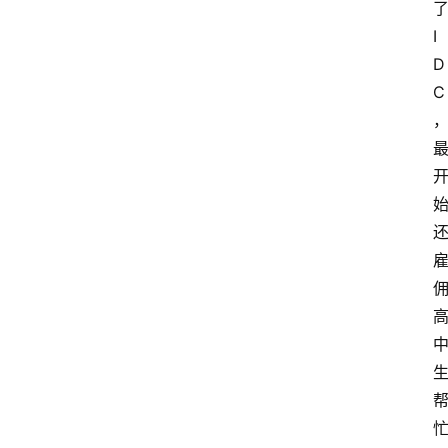
了
I
D
C 