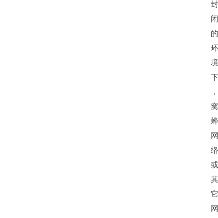
经
理
登录
注册
A
x
u
r
e
R
P
专
区
神
兵
利
器