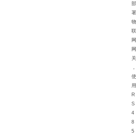
R
S
4
8
5