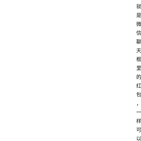
首
页
P