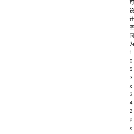
1
0
5
3
x
3
4
2
p
x