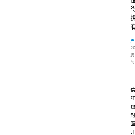
产
2
腾
阅