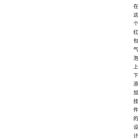
M
问
答
吧
产
品
经
理
登录
注册
A
x
u
r
e
R