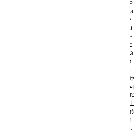
P
G
/
J
P
E
G
1
~