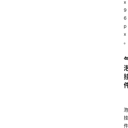
x
9
6
p
x