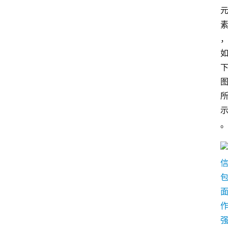
P
专
区
神
兵
利
器