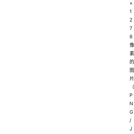
×
1
2
7
8
P
N
G
/
J