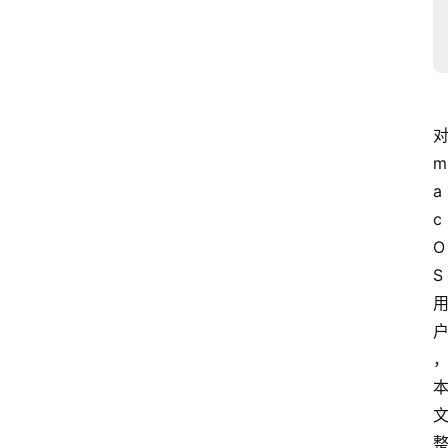
对
m
a
c
O
S 