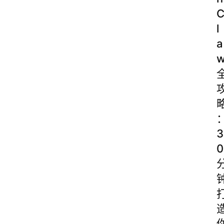
l
a
3
0