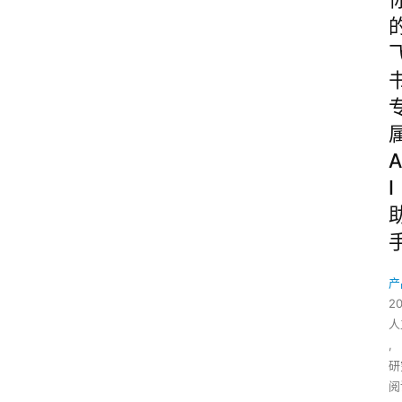
A
I
产
2
人
,
研
阅