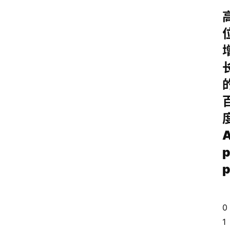
产
品
经
理
登录
注册
A
x
u
r
e
R
P
专
0
区
1