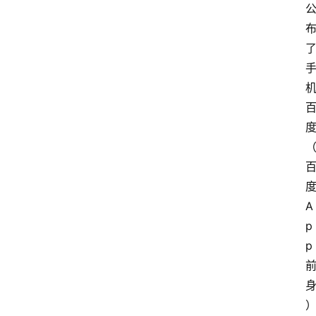
A
p
p