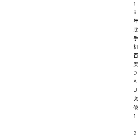
1
6
D
A
U
1
.
2