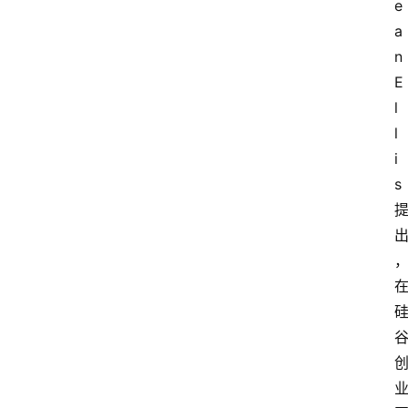
e
a
n
E
l
l
i
s