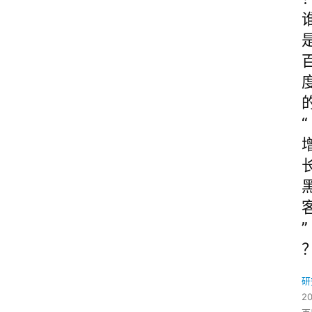
“
”
研
2