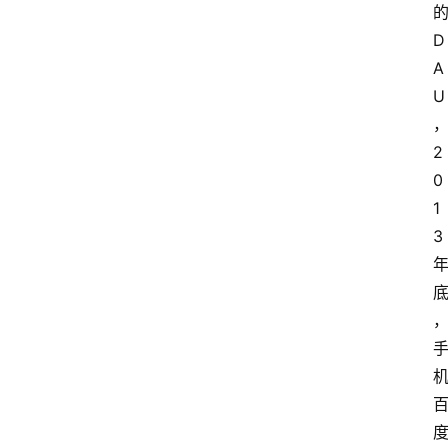
D
A
U
2
0
1
3