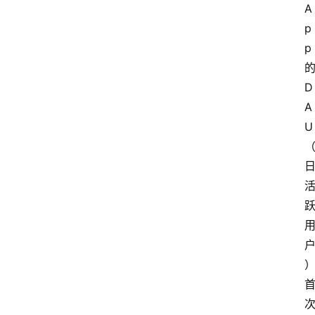
A
p
p
D
A
U