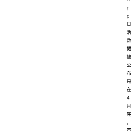
p
p
4