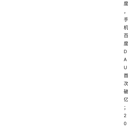
D
A
U
2
0