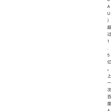
A
U
1
.
5
A