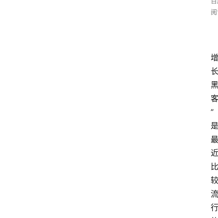
百
阅
”