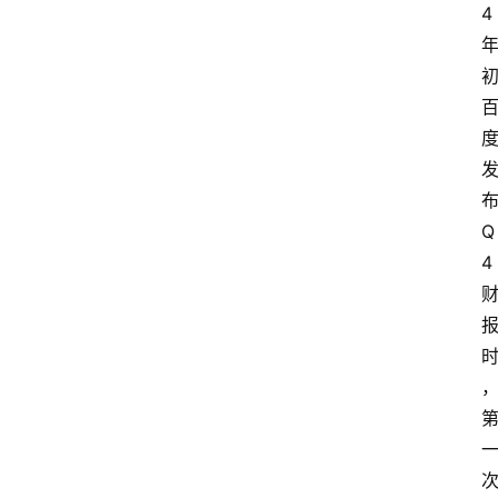
4
神
兵
利
器
Q
4