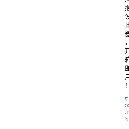
研
2
开
阅