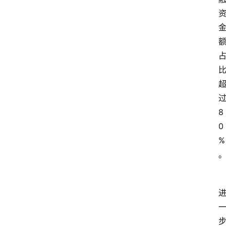
8
0
%