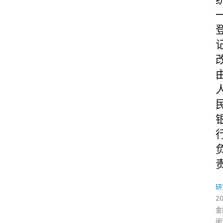
研
2
金
阅