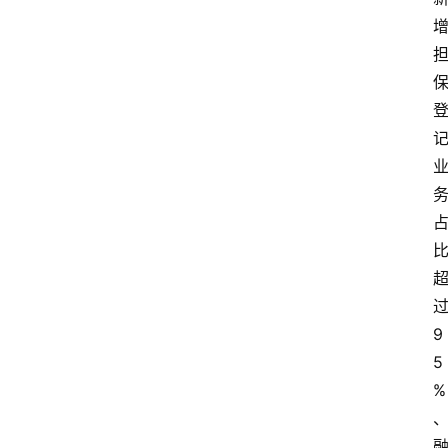
9
5
%