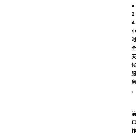
×
2
4