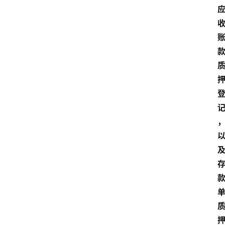
产
品
经
理
登录
注册
A
x
u
r
e
R
P
专
区