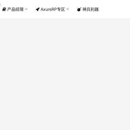
产品经理
AxureRP专区
神兵利器