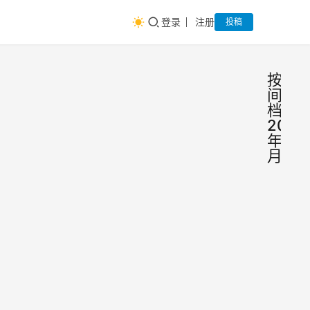
登录
注册
投稿
按时
间归
档：
2022
年07
月
如何
智
慧
提前
碎
片
规划
2022
8月
年已
经过
营销
去大
活
luna
2022