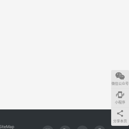
微信公众号
edgesensor_high
小程序
分享本页
SiteMap