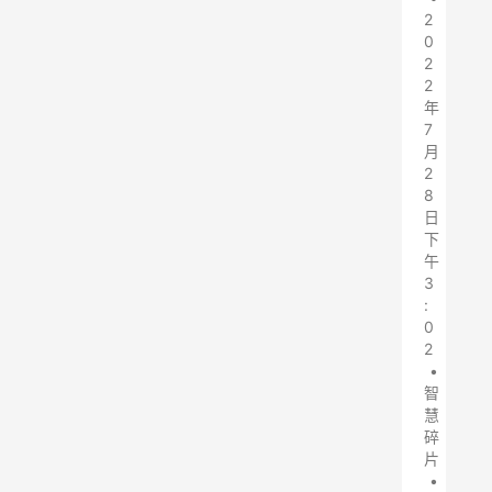
2
0
2
2
年
7
月
2
8
日
下
午
3
:
0
2
•
智
慧
碎
片
•