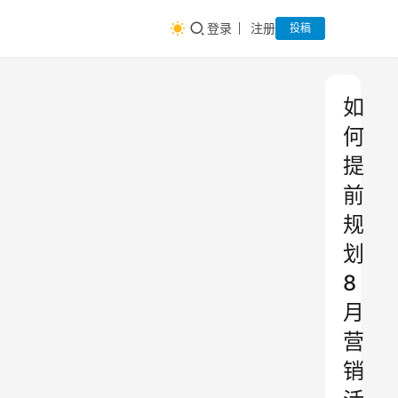
登录
注册
投稿
如
何
提
前
规
划
8
月
营
销