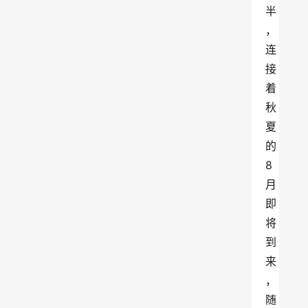
半
，
连
接
着
秋
夏
的
8
月
即
将
到
来
，
随