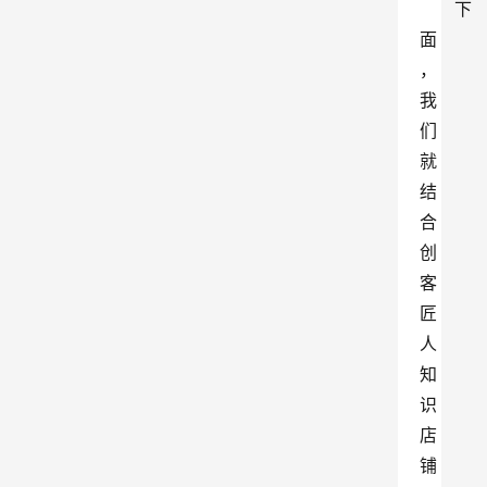
下
面
，
我
们
就
结
合
创
客
匠
人
知
识
店
铺