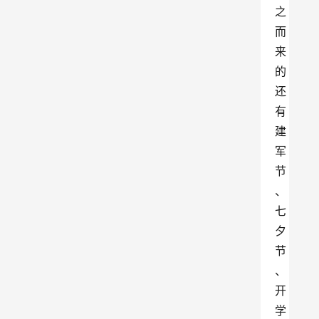
之
而
来
的
还
有
建
军
节
、
七
夕
节
、
开
学