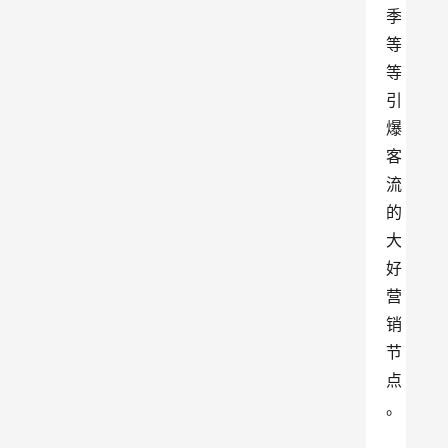
季
等
等
引
爆
客
流
的
大
好
营
销
节
点
。