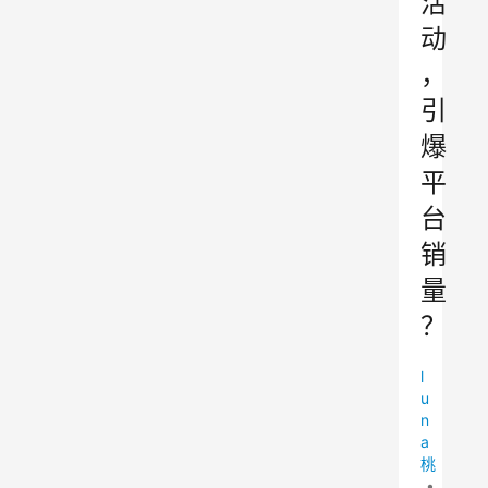
活
动
，
引
爆
平
台
销
量
？
l
u
n
a
桃
•