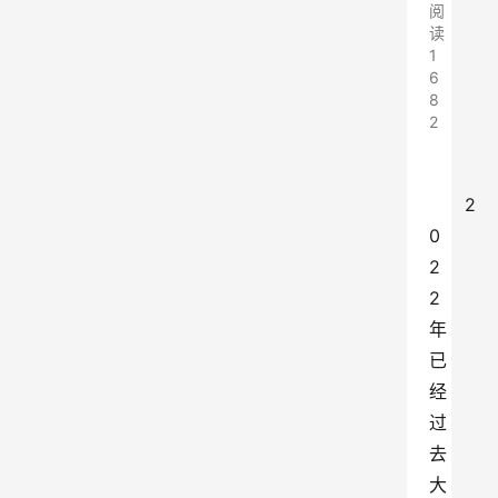
阅
读
1
6
8
2
2
0
2
2
年
已
经
过
去
大