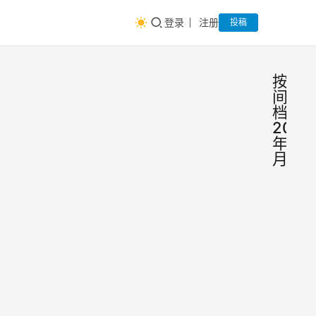
登录
注册
投稿
按时
间归
档：
2020
年01
月
Axu
Axure
教程
日期
函数
No
详解
根据
算机
产
统设
品大法
2020年