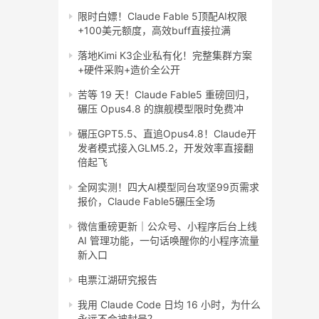
限时白嫖！Claude Fable 5顶配AI权限
+100美元额度，高效buff直接拉满
落地Kimi K3企业私有化！完整集群方案
+硬件采购+造价全公开
苦等 19 天！Claude Fable5 重磅回归，
碾压 Opus4.8 的旗舰模型限时免费冲
碾压GPT5.5、直追Opus4.8！Claude开
发者模式接入GLM5.2，开发效率直接翻
倍起飞
全网实测！四大AI模型同台攻坚99页需求
报价，Claude Fable5碾压全场
微信重磅更新｜公众号、小程序后台上线
AI 管理功能，一句话唤醒你的小程序流量
新入口
电票江湖研究报告
我用 Claude Code 日均 16 小时，为什么
永远不会被封号？