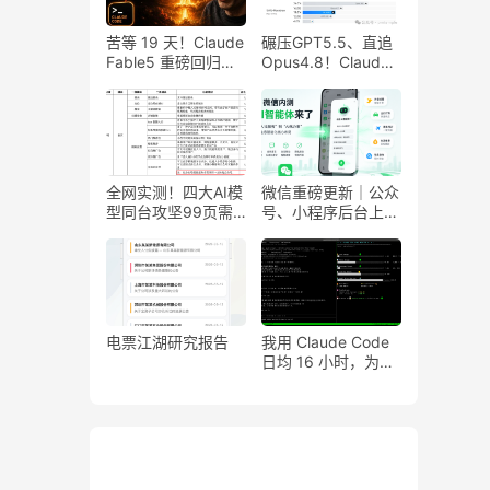
苦等 19 天！Claude
碾压GPT5.5、直追
Fable5 重磅回归，
Opus4.8！Claude
碾压 Opus4.8 的旗
开发者模式接入
舰模型限时免费冲
GLM5.2，开发效率
直接翻倍起飞
全网实测！四大AI模
微信重磅更新｜公众
型同台攻坚99页需
号、小程序后台上线
求报价，Claude
AI 管理功能，一句
Fable5碾压全场
话唤醒你的小程序流
量新入口
电票江湖研究报告
我用 Claude Code
日均 16 小时，为什
么永远不会被封号？