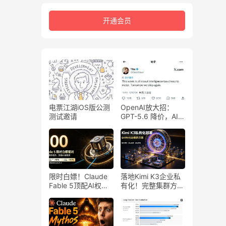
开通会员
电票江湖iOS版公测
OpenAI放大招：
测试邀请
GPT-5.6 降价，AI
应用门槛又低了
限时白嫖！Claude
落地Kimi K3企业私
Fable 5顶配AI权限
有化！完整集群方案
+100美元额度，高
+硬件采购+造价全
效buff直接拉满
公开