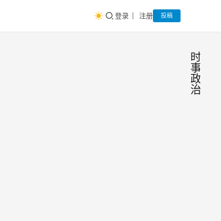
登录
注册
投稿
时
事
政
治
美国
时
事
洛杉
政
治
矶山
洛杉
火：
矶，
2025
五万
年1月
人紧
研究
2025
9
急撤
院精
年1
日 —
中华
选
月9
时