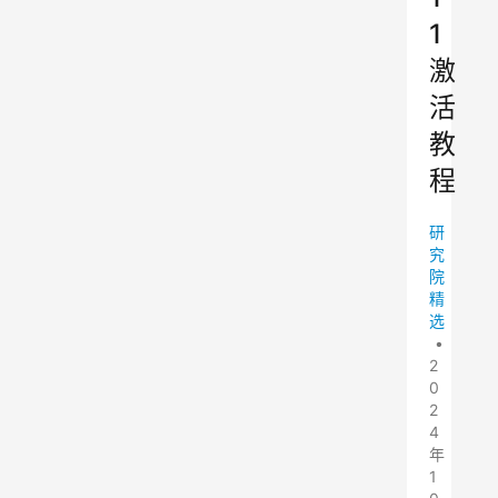
1
激
活
教
程
研
究
院
精
选
•
2
0
2
4
年
1