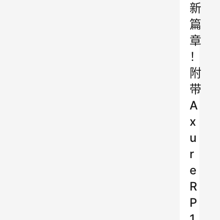
新
篇
章
！
附
带
A
x
u
r
e
R
P
1