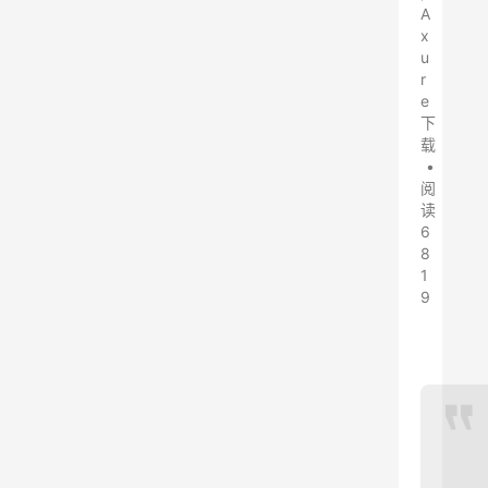
A
x
u
r
e
下
载
•
阅
读
6
8
1
9