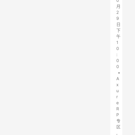
0
月
2
9
日
下
午
1
0
:
0
0
•
A
x
u
r
e
R
P
专
区
,