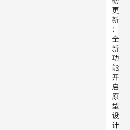
磅
更
新
：
全
新
功
能
开
启
原
型
设
计