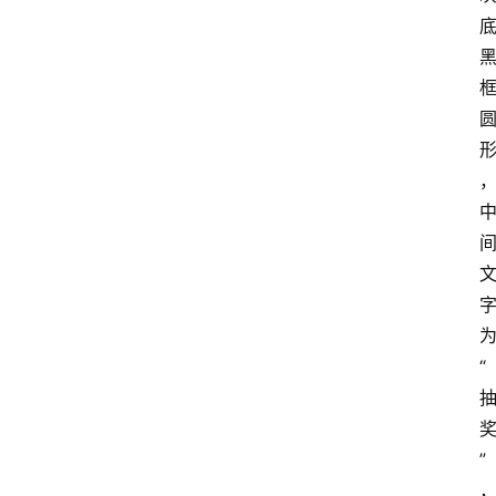
产
品
经
理
登录
注册
A
x
u
r
e
“
R
P
专
区
”