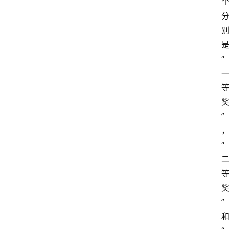
“
”
“
”