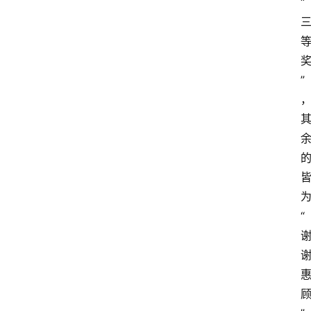
“
”
“