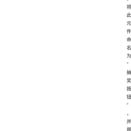
神
兵
利
器
“
”