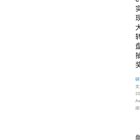
研
文
2
A
阅