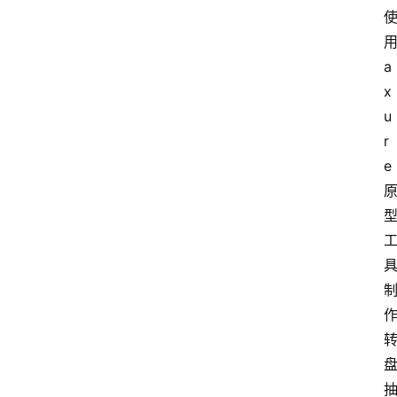
a
x
u
r
e