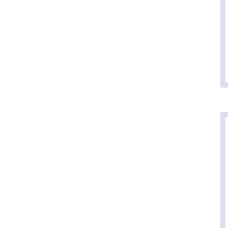
首
页
P
M
问
答
吧
产
品