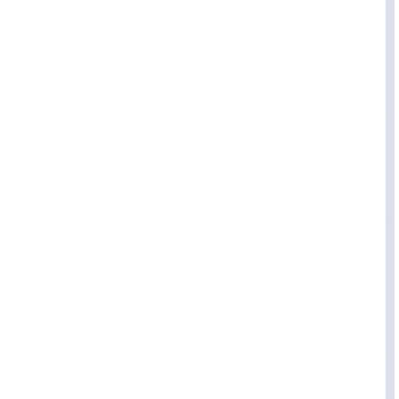
经
理
登录
注册
A
x
u
r
e
R
P
专
区
神
兵
利
器