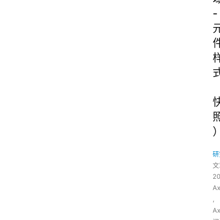
-
研
文
2
A
,
A