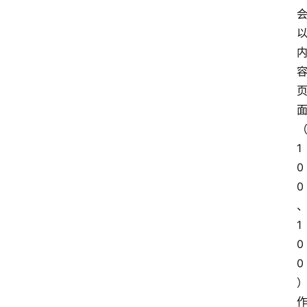
产
品
经
理
登录
注册
A
1
x
0
u
0
r
e
1
R
0
P
专
0
区