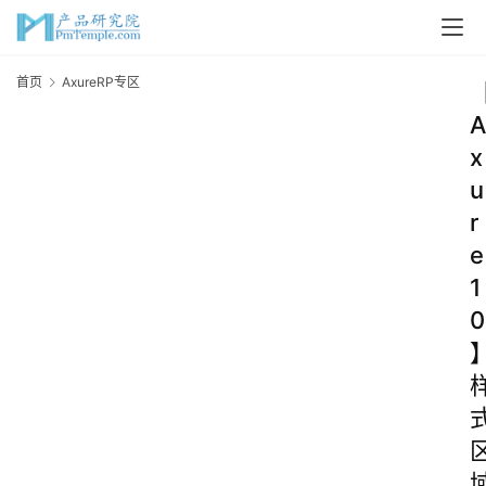
首页
AxureRP专区
A
x
u
r
e
1
0