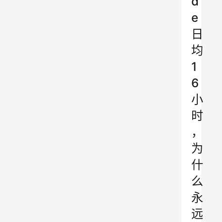
d
e
日
均
1
6
小
时
，
为
什
么
永
远