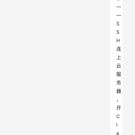
—
—
S
S
H 
连
上
云
服
务
器
，
开 
C
l
a