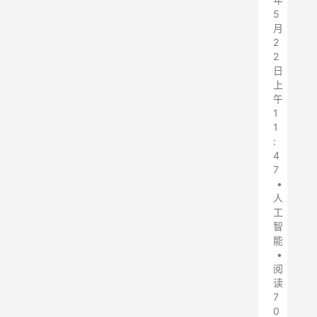
5
月
2
2
日
上
午
1
1
:
4
7
•
人
工
智
能
•
阅
读
7
0