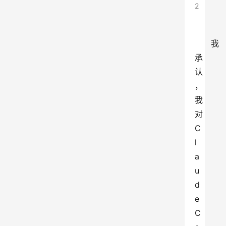
2
我
承
认
，
我
对 
C
l
a
u
d
e 
C