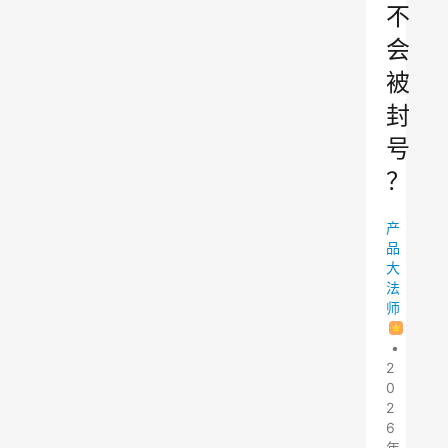
不
会
被
封
号
？
产
品
大
法
师
•
2
0
2
6
年