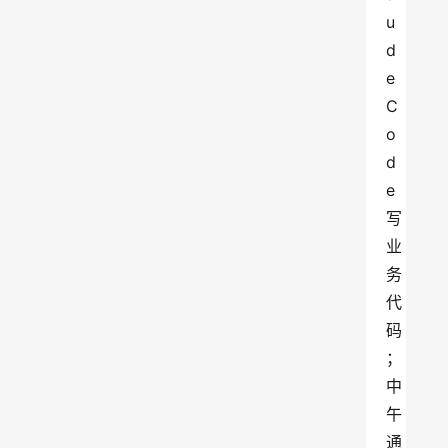
u
d
e 
C
o
d
e 
写
业
务
代
码
；
中
午
通