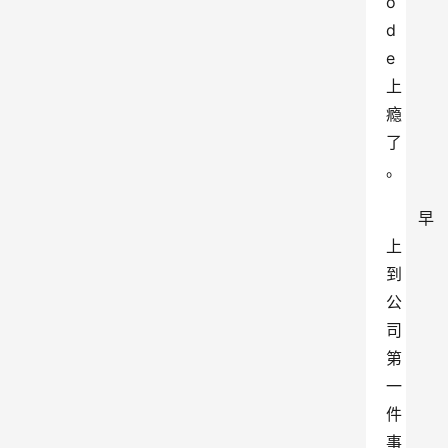
o
d
e 
上
瘾
了
。
早
上
到
公
司
第
一
件
事