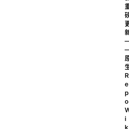
R
e
p
o
i
k