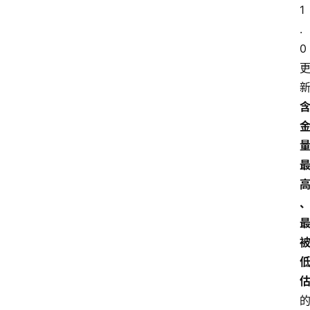
P
1
专
.
区
0 
神
兵
利
器