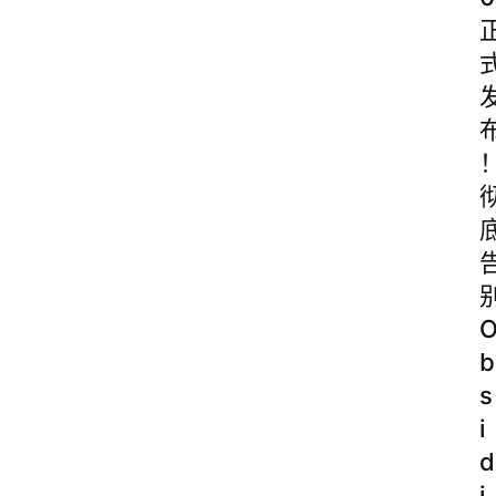
b
s
i
d
i