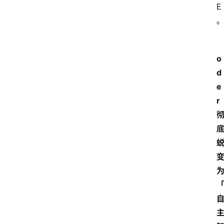
E
o
d
e
r 