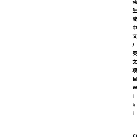
文
/ 
目
i
k
i