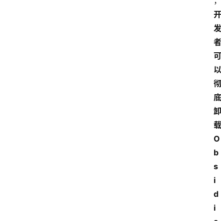
载
O
b
s
i
d
i