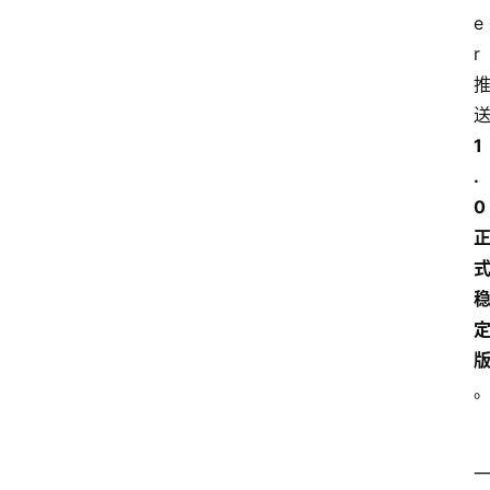
e
r 
1
.
0 