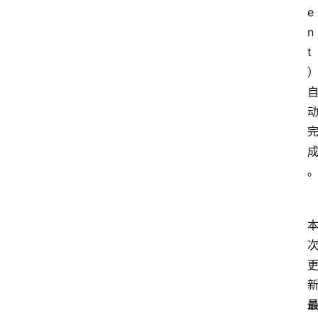
e
n
t