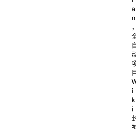
a
n
i
k
i