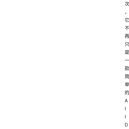
的
A
I 
I
D