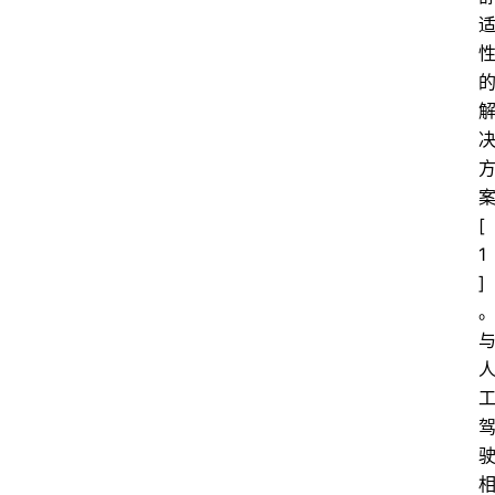
[
1
]