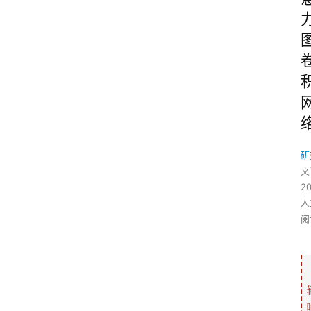
研
文
2
人
阅