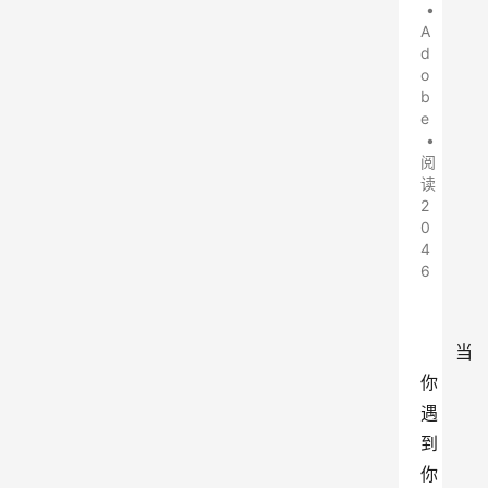
•
A
d
o
b
e
•
阅
读
2
0
4
6
当
你
遇
到
你