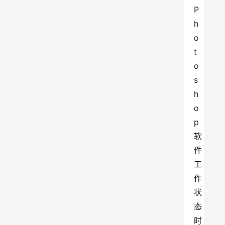
P
h
o
t
o
s
h
o
p
软
件
工
作
状
态
时 