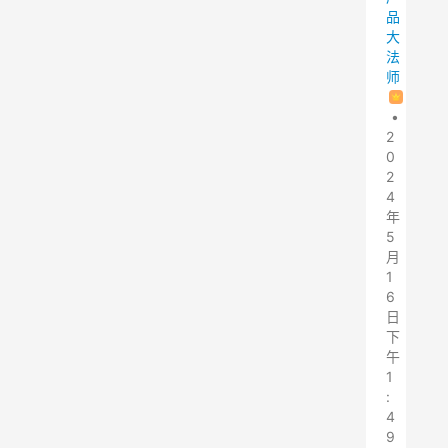
品
大
法
师
•
2
0
2
4
年
5
月
1
6
日
下
午
1
:
4
9