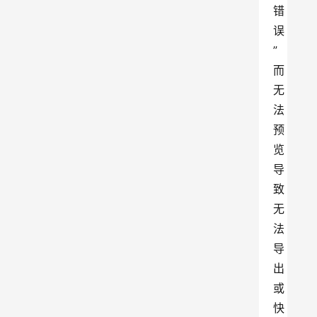
错
误
”
而
无
法
预
览 
导
致
无
法
导
出
或
快