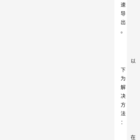
速
导
出
。
以
下
为
解
决
方
法
：
在