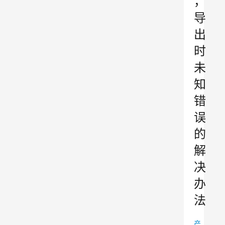
，
导
出
时
未
知
错
误
的
解
决
办
法
产