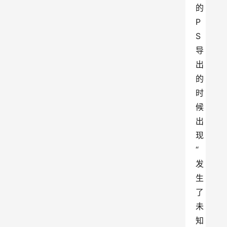
的
P
S
导
出
的
时
候
出
现
“
发
生
了
未
知