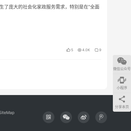
了庞大的社会化家政服务需求，特别是在“全面
5
4.0K
9
微信公众号
edgesensor_high
小程序
分享本页
SiteMap