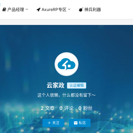
产品经理
AxureRP专区
神兵利器
云家政
认证编辑
这个人很懒，什么都没有留下～
2
文章
0
评论
0
粉丝
关注
私信