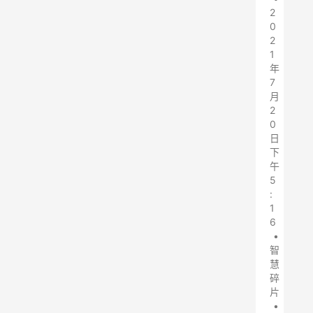
2
0
2
1
年
7
月
2
0
日
下
午
5
:
1
6
•
智
慧
碎
片
•