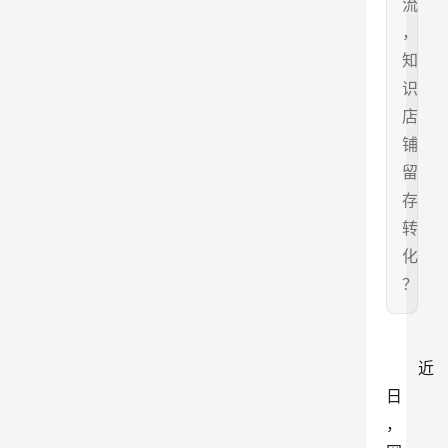
流
，
知
识
店
铺
留
存
转
化
？
近
日
，