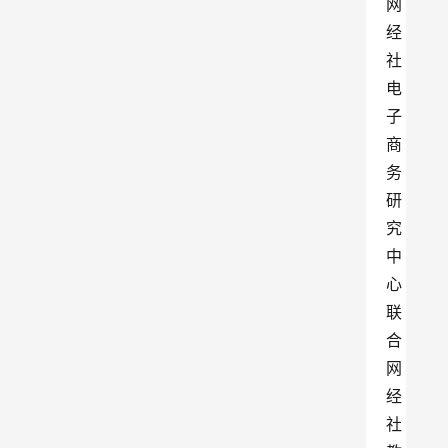
网
经
社
电
子
商
务
研
究
中
心
联
合
网
经
社