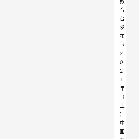
教
育
台
发
布
《
2
0
2
1
年
（
上
）
中
国