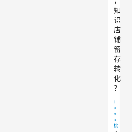
，
知
识
店
铺
留
存
转
化
？
l
u
n
a
桃
•