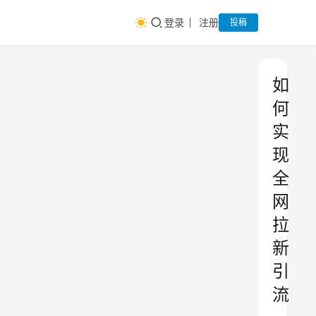
登录
注册
投稿
如
何
实
现
全
网
拉
新
引
流