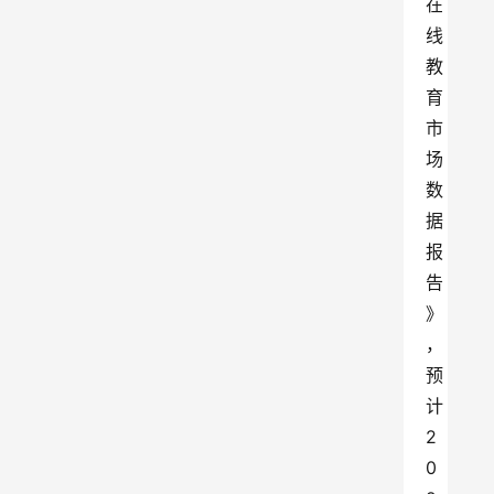
在
线
教
育
市
场
数
据
报
告
》
，
预
计
2
0