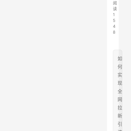
阅
读
1
5
4
8
如
何
实
现
全
网
拉
新
引