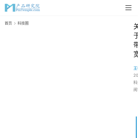
首页
科技圈
王
2
科
阅