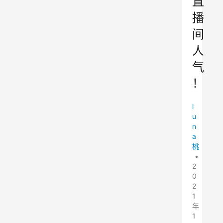
直
播
间
人
气
！
l
u
n
a
桃
•
2
0
2
1
年
1