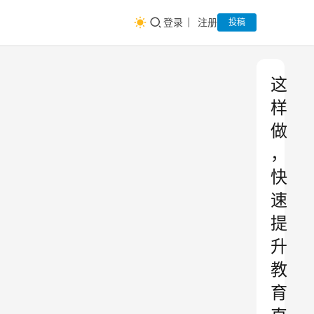
登录
注册
投稿
这
样
做
，
快
速
提
升
教
育