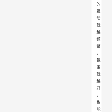
的
互
动
就
越
频
繁
，
氛
围
就
越
好
，
也
能