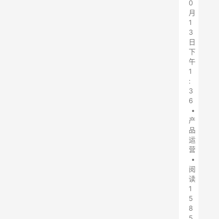
0
月
1
3
日
下
午
1
:
3
6
•
产
品
运
营
•
阅
读
1
5
8
5