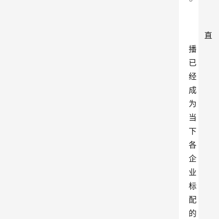
直
播
已
经
成
为
当
下
各
企
业
标
配
的