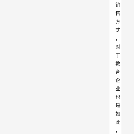
销
售
方
式
，
对
于
教
育
企
业
也
是
如
此
，