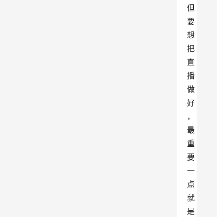
但
要
想
把
直
播
做
好
，
最
重
要
一
点
就
是