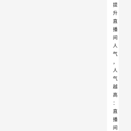
提
升
直
播
间
人
气
，
人
气
越
高
：
直
播
间