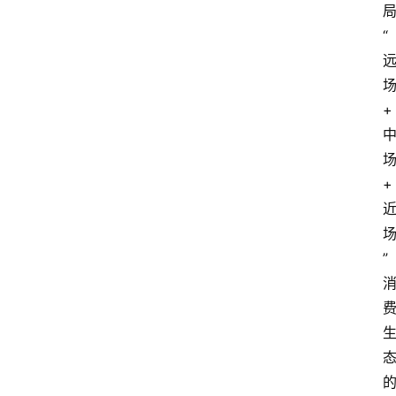
“
+
+
”