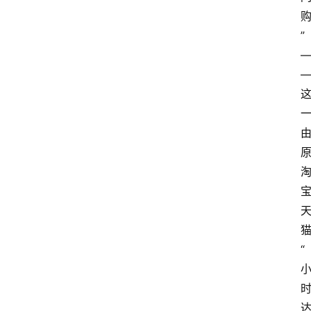
P
专
”
区
神
兵
利
器
“