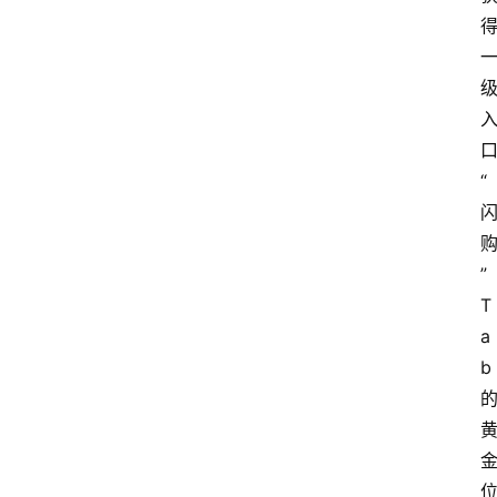
“
”
T
a
b