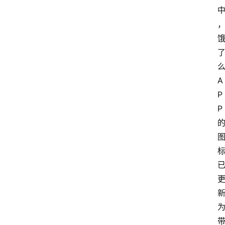
A
P
P