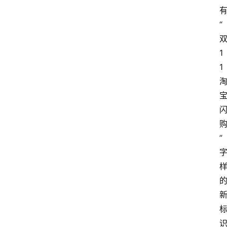
“
1
1 
”