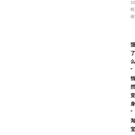
2
阿
阅
”
“