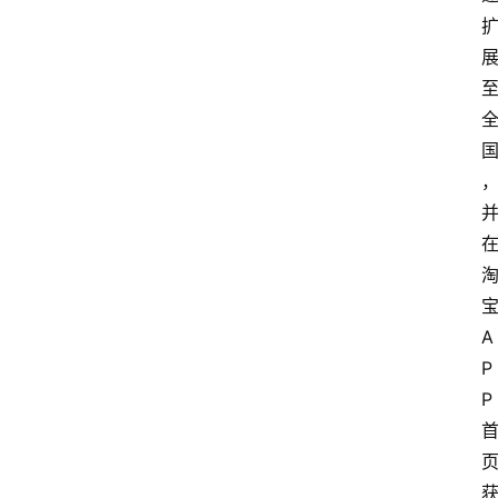
A
P
P