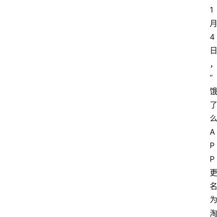
1
4
“
A
P
P