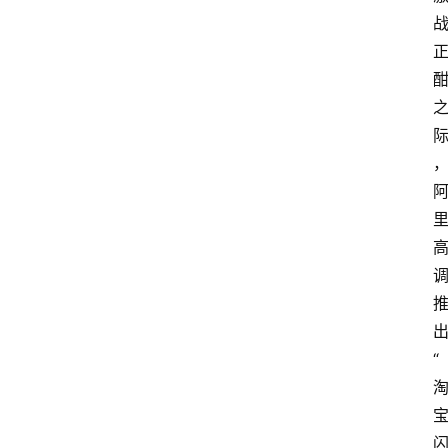
M
问
答
吧
产
品
经
理
登录
注册
A
x
u
“
r
e
R