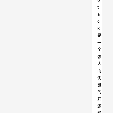
S
t
a
c
k 
是
一
个
强
大
而
优
雅
的
开
源