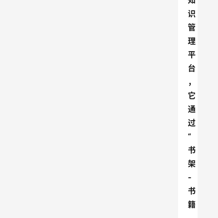
知
识
管
理
平
台
，
它
通
过
“
书
架
-
书
籍