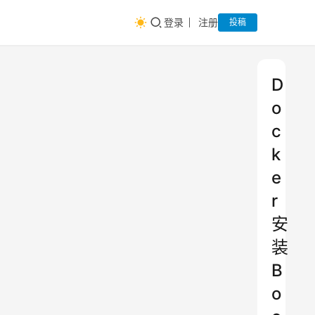
登录
注册
投稿
D
o
c
k
e
r
安
装
B
o