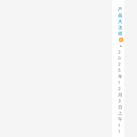
产
品
大
法
师
•
2
0
2
5
年
1
2
月
3
日
上
午
1
1