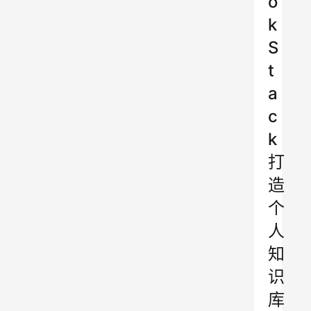
o
k
S
t
a
c
k
打
造
个
人
知
识
库