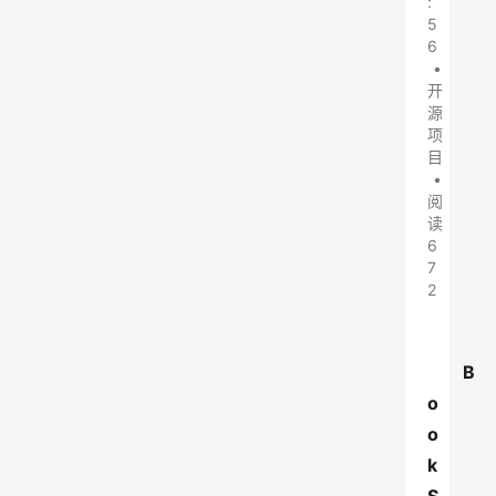
:
5
6
•
开
源
项
目
•
阅
读
6
7
2
B
o
o
k