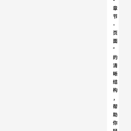
-
章
节
-
页
面
”
的
清
晰
结
构
，
帮
助
你