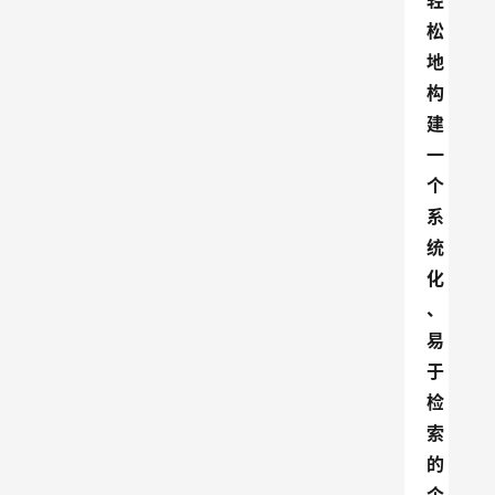
轻
松
地
构
建
一
个
系
统
化
、
易
于
检
索
的