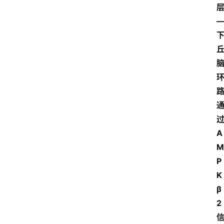
首
页
P
M
A
问
M
答
吧
P
K
β
产
2
品