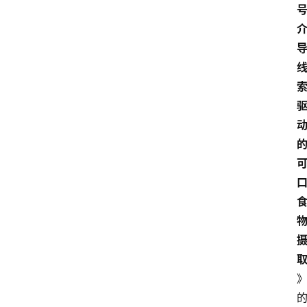
经
理
登录
注册
A
x
u
r
e
R
P
专
区
神
兵
利
器