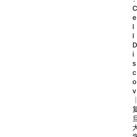
e
l
l
i
s
c
o
v