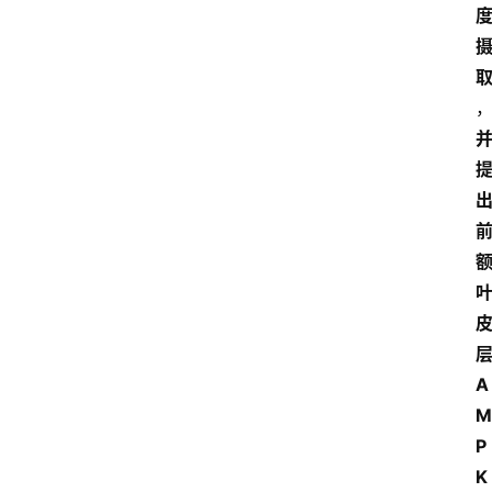
A
M
P
K