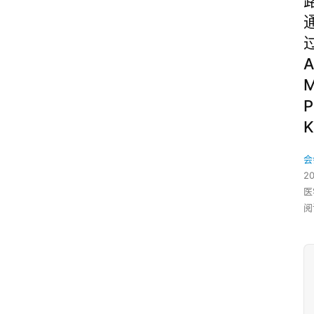
A
P
K
会
2
医
阅