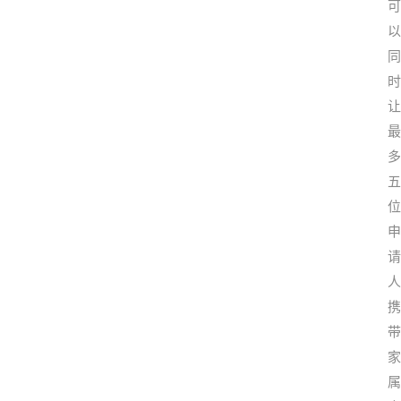
经
理
登录
注册
A
x
u
r
e
R
P
专
区
神
兵
利
器