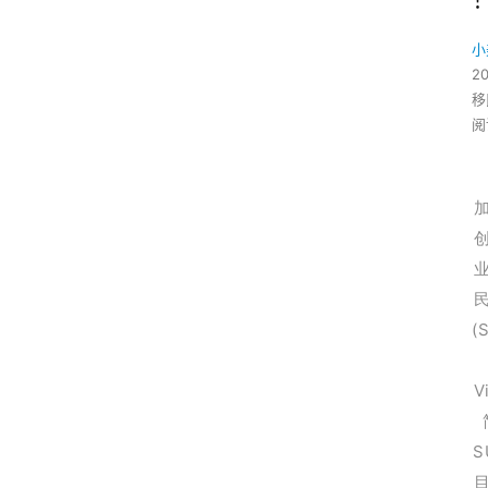
小
2
移
阅
(S
V
S