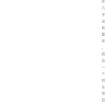
首
页
P
M
问
答
吧
产
品