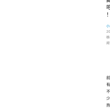
小
2
移
阅