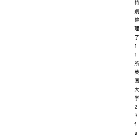
1
1
2
3
f
a