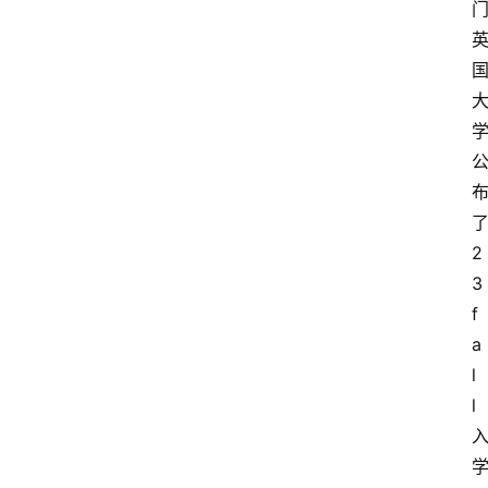
2
3
f
a
l
l