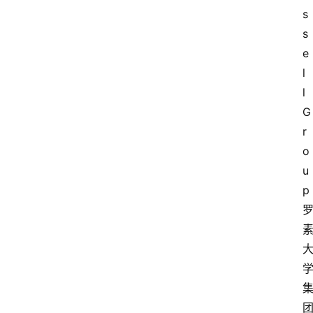
s
s
e
l
l 
G
r
o
u
p