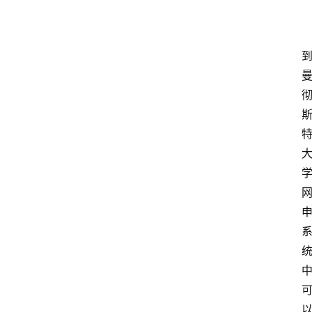
经
理
登录
注册
A
x
u
r
e
R
P
专
区
神
兵
利
器