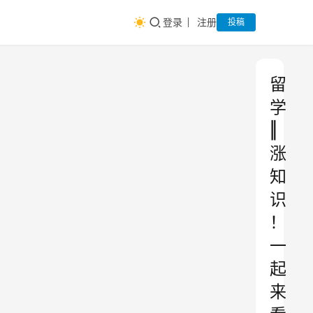
登录
注册
投稿
留
学
‖
涨
知
识
！
一
起
来