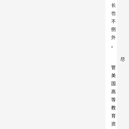
长
也
不
例
外
。
尽
管
美
国
高
等
教
育
资