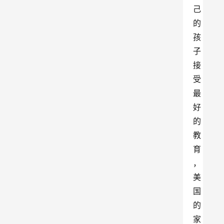
己
的
孩
子
接
受
最
好
的
教
育
，
美
国
的
家