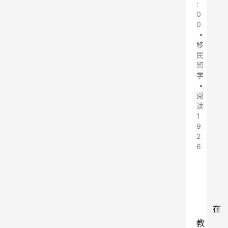
:
0
0
•
移
民
留
学
•
阅
读
1
9
2
6
在
教