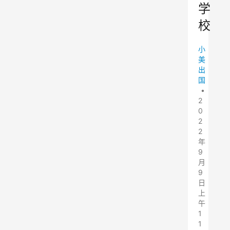
学
校
小
美
出
国
•
2
0
2
2
年
9
月
9
日
上
午
1
1