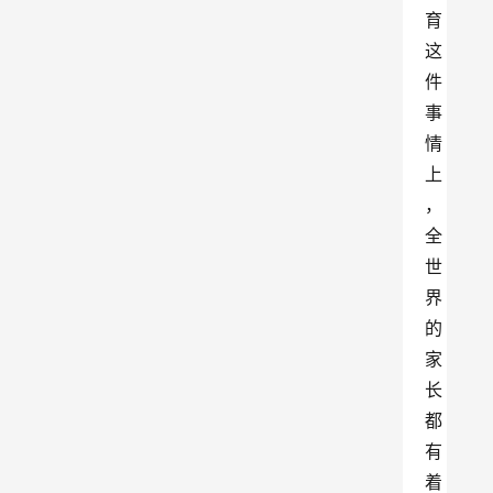
育
这
件
事
情
上
，
全
世
界
的
家
长
都
有
着