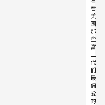
看
看
美
国
那
些
富
二
代
们
最
偏
爱
的