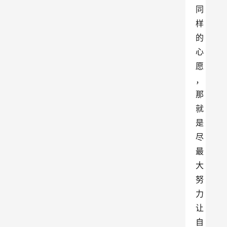
同
样
的
心
愿
，
那
就
是
尽
最
大
努
力
让
自