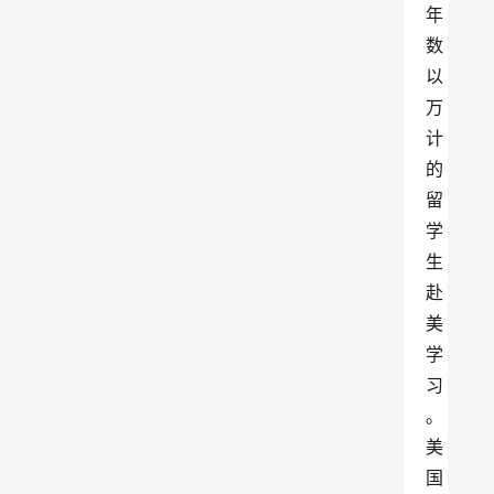
年
数
以
万
计
的
留
学
生
赴
美
学
习
。
美
国