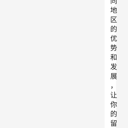
同
地
区
的
优
势
和
发
展
，
让
你
的
留