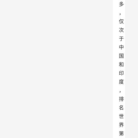
多
，
仅
次
于
中
国
和
印
度
，
排
名
世
界
第