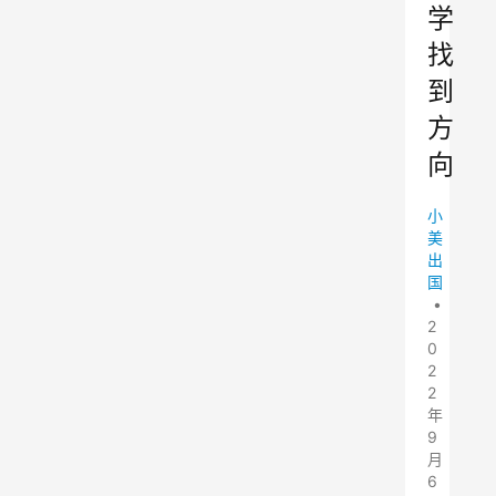
学
找
到
方
向
小
美
出
国
•
2
0
2
2
年
9
月
6