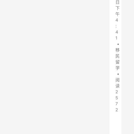
日
下
午
4
:
4
1
•
移
民
留
学
•
阅
读
2
5
7
2