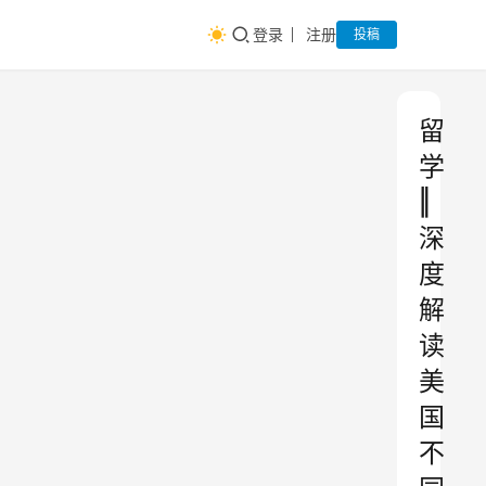
登录
注册
投稿
留
学
‖
深
度
解
读
美
国
不