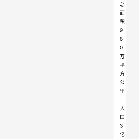
总
面
积
9
8
0
万
平
方
公
里
，
人
口
3
亿