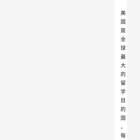
美
国
是
全
球
最
大
的
留
学
目
的
国
，
每