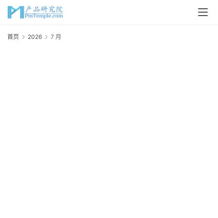
首页
2026
7 月
首
页
2
P
M
问
答
吧
产
品