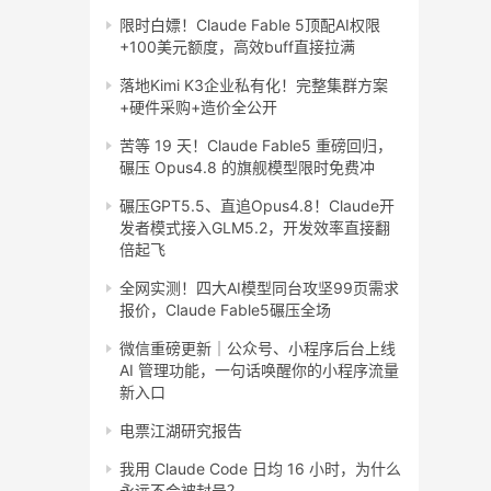
限时白嫖！Claude Fable 5顶配AI权限
+100美元额度，高效buff直接拉满
落地Kimi K3企业私有化！完整集群方案
+硬件采购+造价全公开
苦等 19 天！Claude Fable5 重磅回归，
碾压 Opus4.8 的旗舰模型限时免费冲
碾压GPT5.5、直追Opus4.8！Claude开
发者模式接入GLM5.2，开发效率直接翻
倍起飞
全网实测！四大AI模型同台攻坚99页需求
报价，Claude Fable5碾压全场
微信重磅更新｜公众号、小程序后台上线
AI 管理功能，一句话唤醒你的小程序流量
新入口
电票江湖研究报告
我用 Claude Code 日均 16 小时，为什么
永远不会被封号？