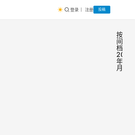
登录
注册
投稿
按时
间归
档：
2018
年04
月
教
神
兵
程-
利
器
苹果
回复
手机
迅雷
获取
用户
最新
如何
研究
2018