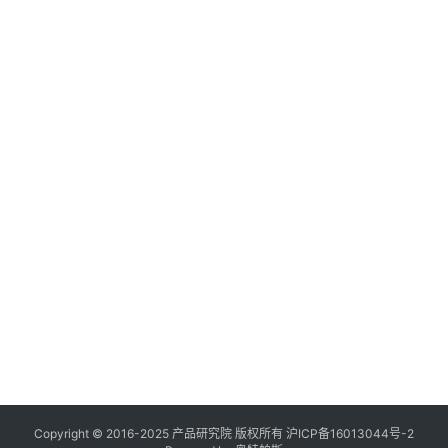
理
登录
注册
A
x
u
r
e
R
P
专
区
神
兵
利
Copyright © 2016-2025 产品研究院 版权所有
沪ICP备16013044号-2
器