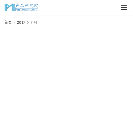
首页
2017
7 月
首
页
2
P
M
问
答
吧
产
品
经