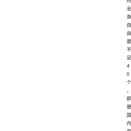
M
问
答
吧
产
品
经
4
理
0
登录
注册
A
x
u
r
e
R