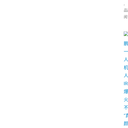
,
品
阅