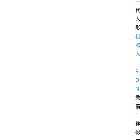
I
R
O
N
“