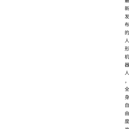
P
专
区
神
兵
利
器