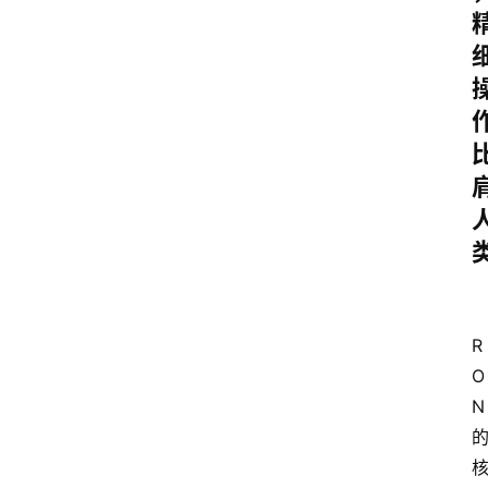
R
O
N